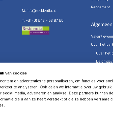
Rendement
M:
info@residentia.nl
T:
+31 (0) 548 – 53 87 50
Algemeen
Vakantiewon
Over het par
Over het 
De omgev
Faciliteite
ik van cookies
Rendement
ontent en advertenties te personaliseren, om functies voor soci
Contact
erkeer te analyseren. Ook delen we informatie over uw gebruik
or social media, adverteren en analyse. Deze partners kunnen 
ormatie die u aan ze heeft verstrekt of die ze hebben verzameld
es.