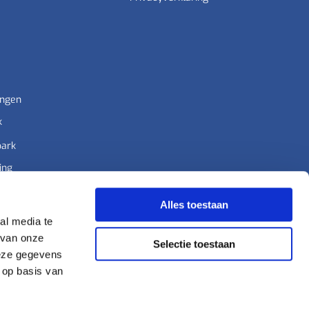
ingen
k
park
ing
n
Alles toestaan
al media te
 van onze
Selectie toestaan
deze gegevens
 op basis van