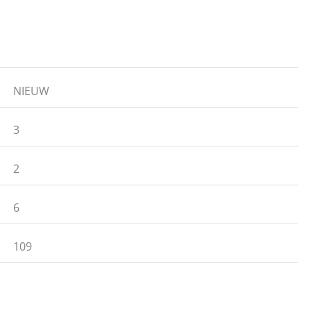
NIEUW
3
2
6
109