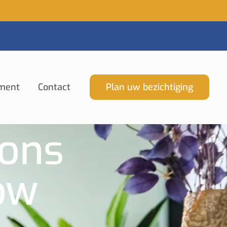
ment
Contact
Plan uw bezichtiging
oons
ow