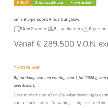
NIEUW
Direct beschikbaar
Kindvriendelijk
Smient 6-persoons Kinderbungalow
84 m2
wonen
3
slaapkamers
6
person
Vanaf € 289.500 V.O.N. ex
OMSCHRIJVING
Bij aankoop van een woning voor 1 juli 2026 geven w
overdracht.
Deze moderne en sfeervolle vakantiewoning is dankz
voor de hele familie. De woning is uitgerust met ki