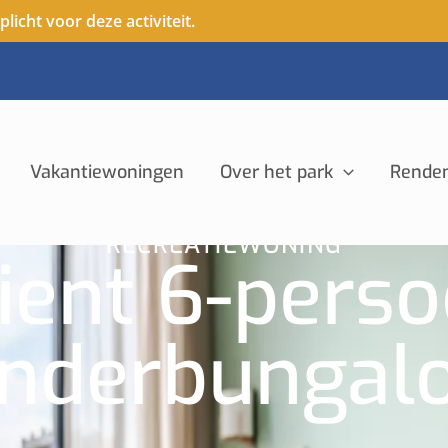
icht voor deze activiteit.
Vakantiewoningen
Over het park
Rende
RECREATIEWONING
ent 6-pers
inderbungal